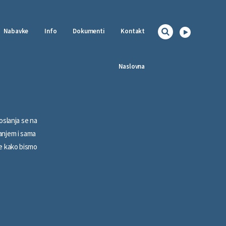
Nabavke
Info
Dokumenti
Kontakt
Naslovna
oslanja se na
vanjem i sama
e kako bismo