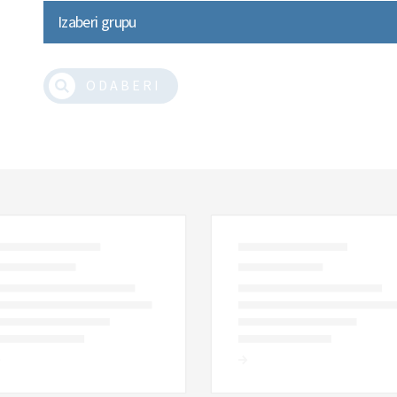
Izaberi grupu
ODABERI