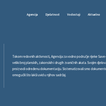
Agencija
Djelatnost
Vodostaji
Aktuelno
Tokom redovnih aktivnosti, Agencija za vodno područje rijeke Save 
veliki broj planskih, zakonskih i drugih zvaničnih akata. Svojim djelo
proizvodi određenu dokumentaciju. Sistematizovali smo dokument
omogućili što lakši uvid u njihov sadržaj.