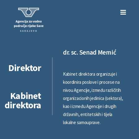
dr. sc. Senad Memić
Direktor
Kabinet direktora organizuje i
koordinira poslove i procese na
nivou Agencije, između različitih
Kabinet
organizacionih jedinica (sektora),
direktora
kao i između Agencije i drugih
državnih, entitetskih i tijela
lokalne samouprave.