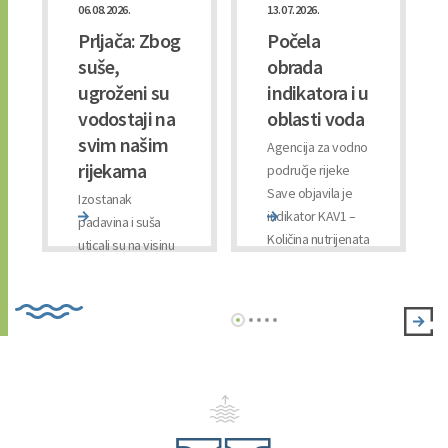
06.08.2026.
13.07.2026.
Prljača: Zbog
Počela
ma
suše,
obrada
ugroženi su
indikatora i u
vodostaji na
oblasti voda
svim našim
Agencija za vodno
rijekama
područje rijeke
Save objavila je
Izostanak
indikator KAV1 –
padavina i suša
Količina nutrijenata
uticali su na visinu
u rijekama i
vodotoka na
jezerima za vodno
vodnom području
podru ...
rijeke Save u
Federaciji BiH.