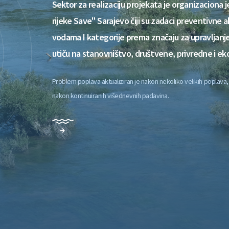
Sektor za realizaciju projekata je organizaciona 
rijeke Save" Sarajevo čiji su zadaci preventivne
vodama I kategorije prema značaju za upravljanj
utiču na stanovništvo, društvene, privredne i ek
Problem poplava aktualiziran je nakon nekoliko velikih poplava
nakon kontinuiranih višednevnih padavina.