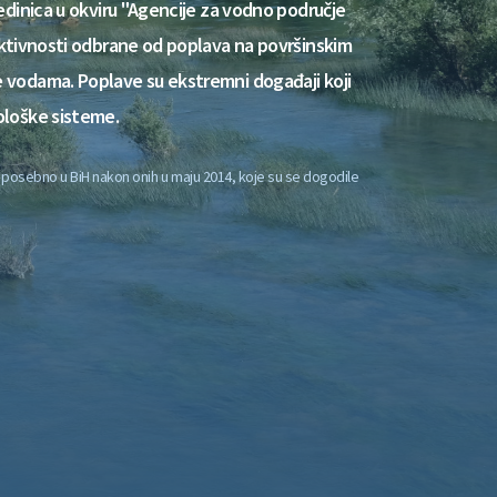
jedinica u okviru "Agencije za vodno područje
 aktivnosti odbrane od poplava na površinskim
e vodama. Poplave su ekstremni događaji koji
ološke sisteme.
, posebno u BiH nakon onih u maju 2014, koje su se dogodile