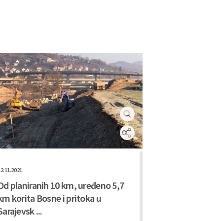
2.11.2021.
04.11.2021.
Od planiranih 10 km, uređeno 5,7
Uređenje de
km korita Bosne i pritoka u
Bosne u Ka
Sarajevsk ...
U prethodnom p