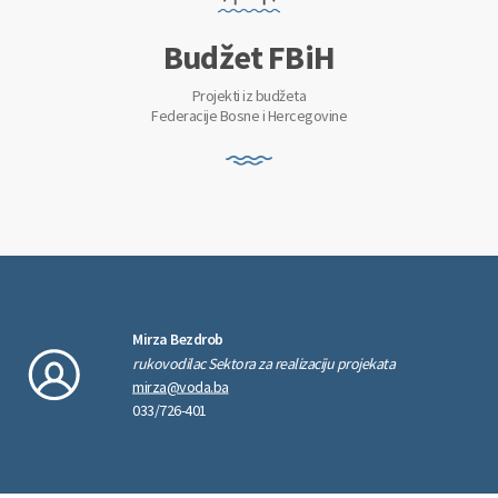
Budžet FBiH
Projekti iz budžeta
Federacije Bosne i Hercegovine
Mirza Bezdrob
rukovodilac Sektora za realizaciju projekata
mirza@voda.ba
033/726-401