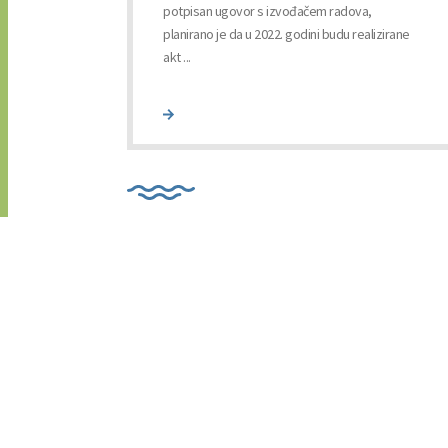
potpisan ugovor s izvođačem radova,
odručje
planirano je da u 2022. godini budu realizirane
-2027.
akt ...
er ...