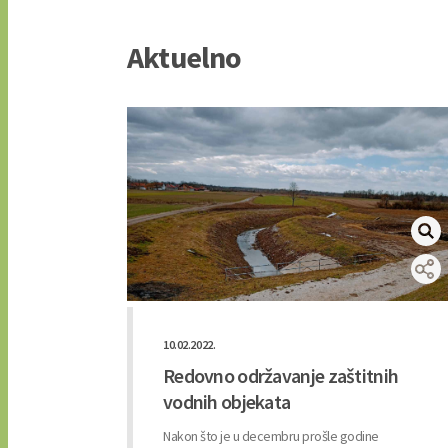
Aktuelno
10.02.2022.
nja
Redovno održavanje zaštitnih
je Save
vodnih objekata
Nakon što je u decembru prošle godine