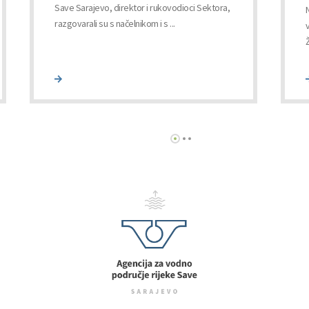
Save Sarajevo, direktor i rukovodioci Sektora,
razgovarali su s načelnikom i s ...