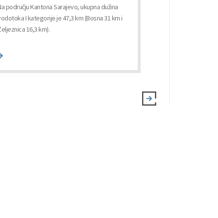
područje rijeke 
Na području Kantona Sarajevo, ukupna dužina
radova na uređen
vodotoka I kategorije je 47,3 km (Bosna 31 km i
Željeznica 16,3 km).