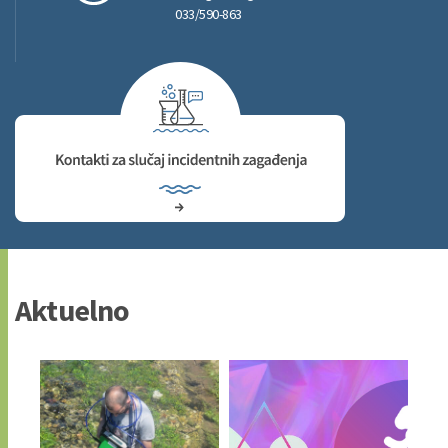
033/590-863
Aktuelno