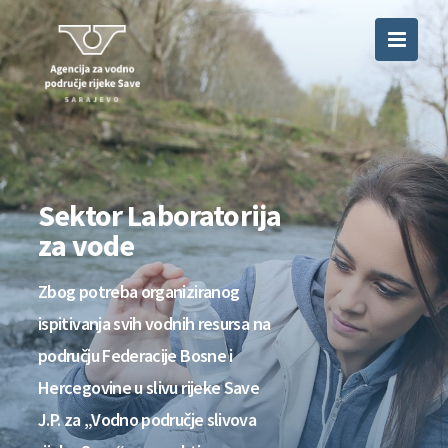
Sektor Laboratorija
za vode
Zbog potreba organiziranog
ispitivanja svih vodnih resursa na
području Federacije Bosne i
Hercegovine u slivu rijeke Save
J.P. za „Vodno područje slivova