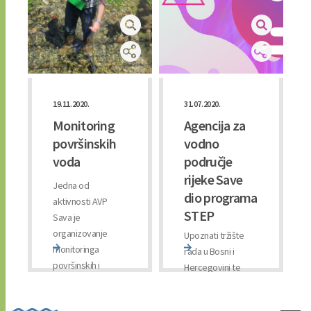
19.11.2020.
31.07.2020.
Monitoring
Agencija za
površinskih
vodno
voda
područje
rijeke Save
Jedna od
dio programa
aktivnosti AVP
STEP
Sava je
organizovanje
Upoznati tržište
monitoringa
rada u Bosni i
površinskih i
Hercegovini te
podzemnih voda
steći radno
na vodnom
iskustvo - cilj je