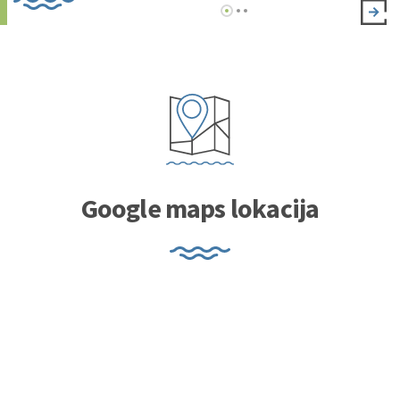
području rijeke
programa STEP
Save u Feder ...
Google maps lokacija