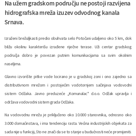
Na užem gradskom području ne postoji razvijena
hidrografska mreža izuzev odvodnog kanala
Srnava.
Izraženi brežuljkasti predio obuhvata selo Potočani udaljeno oko 5 km, dok
bližu okolinu karakterišu izrađene riječne terase. Uži centar gradskog
područja dobro je povezan putnim komunikacijama sa svim okolnim
naseljima.
Glavno izvorište pitke vode locirano je u gradskoj zoni i ono zajedno sa
distributivnom mrežom i postojećim vodotornjem sačinjava vodovodni
sistem Odžaka. Javno preduzeće „Komunalac" d.o.o. Odžak upravlja i
održava vodovodni sistem grada Odžaka.
Na vodovodnu mrežu je priključeno oko 10.000 stanovnika, odnosno oko
3.000 domaćinstava, i ima tendenciju rasta. Većina industrijskih objekata za
sada nije u funkciji, što ne znači da se to stanje u budućnosti neće promijeniti.