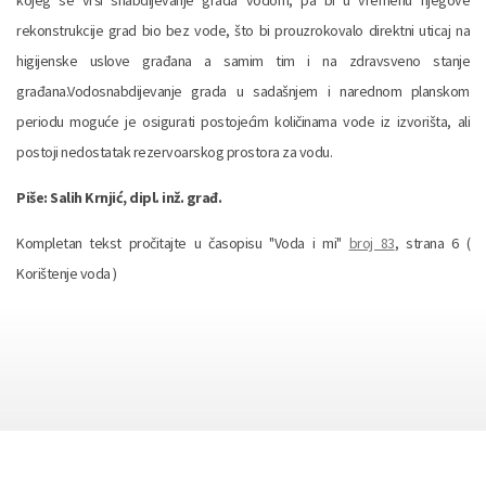
rekonstrukcije grad bio bez vode, što bi prouzrokovalo direktni uticaj na
higijenske uslove građana a samim tim i na zdravsveno stanje
građana.Vodosnabdijevanje grada u sadašnjem i narednom planskom
periodu moguće je osigurati postojećim količinama vode iz izvorišta, ali
postoji nedostatak rezervoarskog prostora za vodu.
Piše: Salih Krnjić, dipl. inž. građ.
Kompletan tekst pročitajte u časopisu "Voda i mi"
broj 83
, strana 6 (
Korištenje voda )