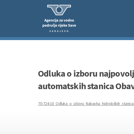
Odluka o izboru najpovol
automatskih stanica Obavj
70-724-10_Odluka_o_izboru_Nabavka_hidroloških_stanica