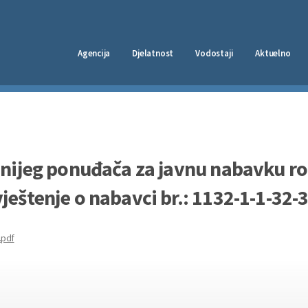
Agencija
Djelatnost
Vodostaji
Aktuelno
jnijeg ponuđača za javnu nabavku r
eštenje o nabavci br.: 1132-1-1-32-
.pdf