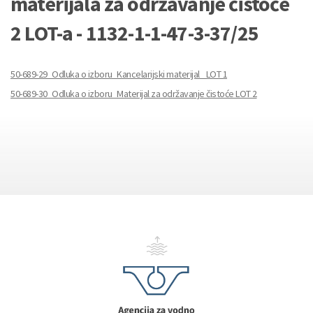
materijala za održavanje čistoće
2 LOT-a - 1132-1-1-47-3-37/25
50-689-29_Odluka o izboru_Kancelarijski materijal_ LOT 1
50-689-30_Odluka o izboru_Materijal za održavanje čistoće LOT 2