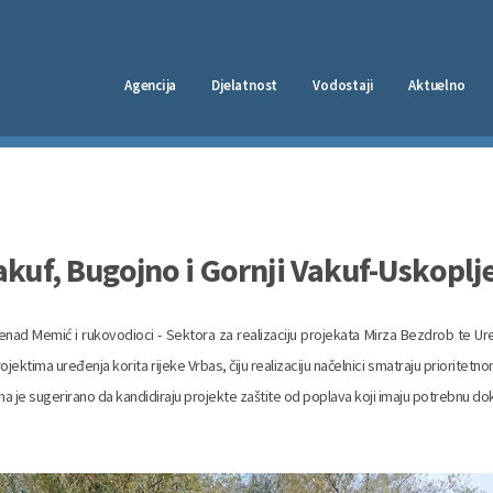
Agencija
Djelatnost
Vodostaji
Aktuelno
kuf, Bugojno i Gornji Vakuf-Uskoplj
enad Memić i rukovodioci - Sektora za realizaciju projekata Mirza Bezdrob te Ure
jektima uređenja korita rijeke Vrbas, čiju realizaciju načelnici smatraju prioritetn
a je sugerirano da kandidiraju projekte zaštite od poplava koji imaju potrebnu dokum