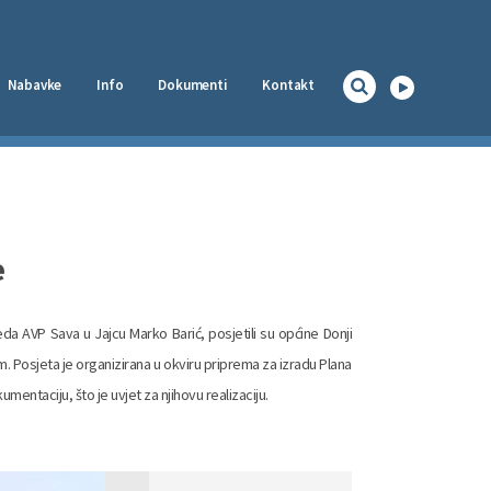
Nabavke
Info
Dokumenti
Kontakt
Naslovna
e
da AVP Sava u Jajcu Marko Barić, posjetili su općine Donji
om. Posjeta je organizirana u okviru priprema za izradu Plana
entaciju, što je uvjet za njihovu realizaciju.