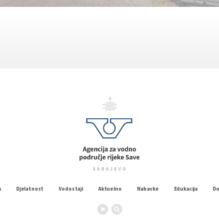
a
Djelatnost
Vodostaji
Aktuelno
Nabavke
Edukacija
D