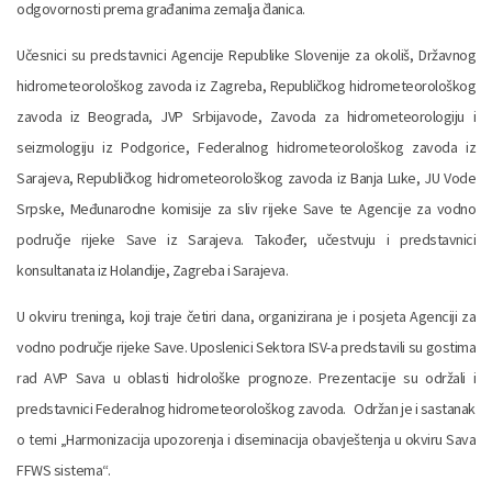
odgovornosti prema građanima zemalja članica.
Učesnici su predstavnici Agencije Republike Slovenije za okoliš, Državnog
hidrometeorološkog zavoda iz Zagreba, Republičkog hidrometeorološkog
zavoda iz Beograda, JVP Srbijavode, Zavoda za hidrometeorologiju i
seizmologiju iz Podgorice, Federalnog hidrometeorološkog zavoda iz
Sarajeva, Republičkog hidrometeorološkog zavoda iz Banja Luke, JU Vode
Srpske, Međunarodne komisije za sliv rijeke Save te Agencije za vodno
područje rijeke Save iz Sarajeva. Također, učestvuju i predstavnici
konsultanata iz Holandije, Zagreba i Sarajeva.
U okviru treninga, koji traje četiri dana, organizirana je i posjeta Agenciji za
vodno područje rijeke Save. Uposlenici Sektora ISV-a predstavili su gostima
rad AVP Sava u oblasti hidrološke prognoze. Prezentacije su održali i
predstavnici Federalnog hidrometeorološkog zavoda. Održan je i sastanak
o temi „Harmonizacija upozorenja i diseminacija obavještenja u okviru Sava
FFWS sistema“.