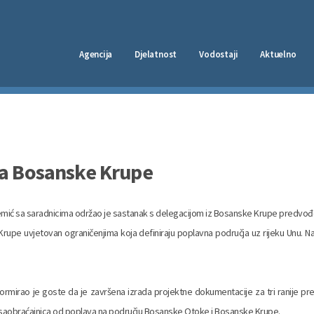
Agencija
Djelatnost
Vodostaji
Aktuelno
ma Bosanske Krupe
emić sa saradnicima održao je sastanak s delegacijom iz Bosanske Krupe predv
 Krupe uvjetovan ograničenjima koja definiraju poplavna područja uz rijeku Unu.
ormirao je goste da je završena izrada projektne dokumentacije za tri ranije pre
iti saobraćajnica od poplava na području Bosanske Otoke i Bosanske Krupe.