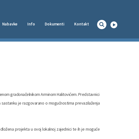
Nabavke
Info
Dokumenti
Kontakt
Naslovna
ođenom gradonačelnikom Arminom Halitovićem. Predstavnici
 Na sastanku je razgovarano o mogućnostima prevazilaženja
dložena projekta u ovoj lokalnoj zajednici te ih je moguće