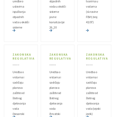
uredbe o
otpadnih
tvarima u
uslovima
voda u okoliš i
vodama
ispuštanja
sisteme
(sl.novine
otpadnih
javne
FBiH, broj
voda u okoliš i
kanalizacije
43/07)
sisteme
26_20
javne
kanalizacije
96_20
ZAKONSKA
ZAKONSKA
ZAKONSKA
REGULATIVA
REGULATIVA
REGULATIVA
- - - - -
- - - - -
- - - - -
Uredba o
Uredba o
Uredba o
vrstama i
vrstama i
vrstama i
sadržaju
sadržaju
sadržaju
planova
planova
planova
zaštite od
zaštite od
zaštite od
štetnog
štetnog
štetnog
djelovanja
djelovanja
djelovanja
voda
voda
voda (srpski
(bosanski
(hrvatski
jezik)