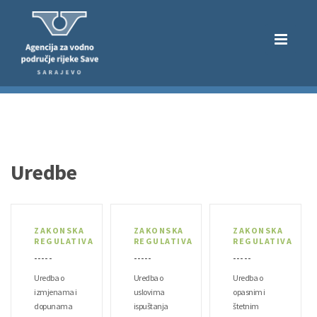
Uredbe
ZAKONSKA
ZAKONSKA
ZAKONSKA
REGULATIVA
REGULATIVA
REGULATIVA
- - - - -
- - - - -
- - - - -
Uredba o
Uredba o
Uredba o
izmjenama i
uslovima
opasnim i
dopunama
ispuštanja
štetnim